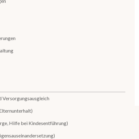
gen
erungen
taltung
d Versorgungsausgleich
Elternunterhalt)
rge, Hilfe bei Kindesentführung)
mögensauseinandersetzung)