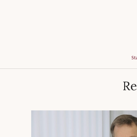
St
Re